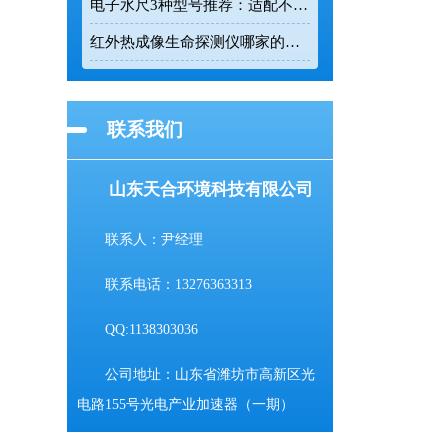
电子水尺3种型号推荐：适配不同水深监测场景
红外热成像生命探测仪哪家的好用？TH-860TH这款救援项目都在用
联系我们
山东天合环境科技有限公司
联系人：尹经理
联系电话：13276363313
QQ:1138303036
公司地址：山东省潍坊市高新区光
电路155号光电产业加速器（一期）