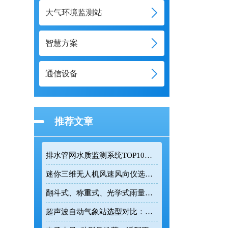
大气环境监测站
智慧方案
通信设备
推荐文章
排水管网水质监测系统TOP10推荐榜单
迷你三维无人机风速风向仪选型：云境天合TH-F1H助力空中风场监测
翻斗式、称重式、光学式雨量计精度大横评：哪种雨量计测量最准？
超声波自动气象站选型对比：云境天合 TH-CQX6 与天蔚 TW-CQX5 推荐