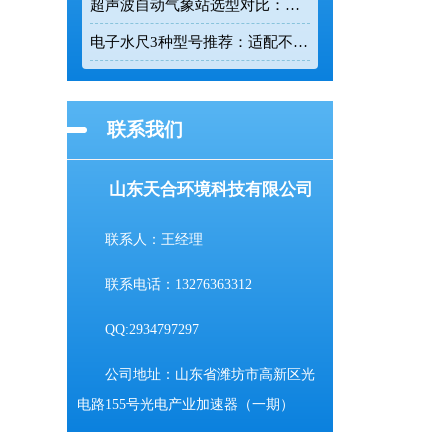
超声波自动气象站选型对比：云境天合 TH-CQX6 与天蔚 TW-CQX5 推荐
电子水尺3种型号推荐：适配不同水深监测场景
联系我们
山东天合环境科技有限公司
联系人：王经理
联系电话：13276363312
QQ:2934797297
公司地址：山东省潍坊市高新区光
电路155号光电产业加速器（一期）