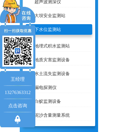
超声波测深仪
大坝安全监测站
地下水位监测站
地埋式积水监测站
地质灾害监测设备
水土流失监测设备
王经理
漏电探测仪
13276363312
白蚁监测设备
点击咨询
泥沙含量测量系统