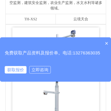
空监测，建筑安全监测，农业生产监测，水文水利等诸多
领域。
TH-XS2
云境天合
×
产品包含安装吗？
免费获取产品资料及报价单。电话:13276363035
获取报价
立即咨询