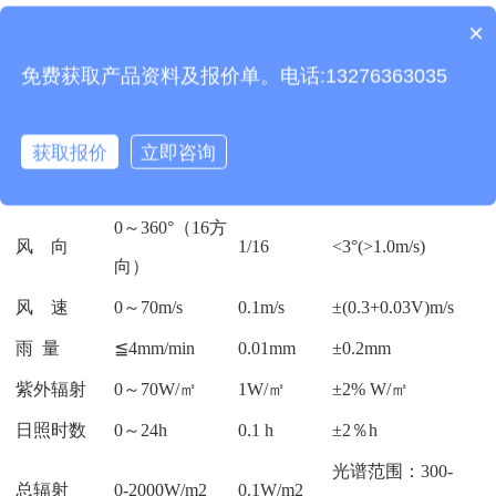
质保时间是多久？
露点温度
-20~+50℃
0.1℃
±0.5℃
×
设备有检测证书吗？
土壤温度
-50～+80℃
0.1℃
≤±0.2℃
免费获取产品资料及报价单。电话:13276363035
土壤湿度
0～100%
0.1%
±2%
土壤盐分
0-20ms
±0.1ms
±2％
获取报价
立即咨询
土壤PH
0-14
0.1
±0.2%
0～360°（16方
风 向
1/16
<3°(>1.0m/s)
向）
风 速
0～70m/s
0.1m/s
±(0.3+0.03V)m/s
雨 量
≦4mm/min
0.01mm
±0.2mm
紫外辐射
0～70W/㎡
1W/㎡
±2% W/㎡
日照时数
0～24h
0.1 h
±2％h
光谱范围：300-
总辐射
0-2000W/m2
0.1W/m2