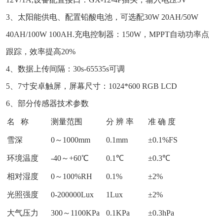
3、太阳能供电、配置铅酸电池，可选配30W 20AH/50W
40AH/100W 100AH.充电控制器：150W，MPPT自动功率点
跟踪，效率提高20%
4、数据上传间隔：30s-65535s可调
5、7寸安卓触屏，屏幕尺寸：1024*600 RGB LCD
6、部分传感器技术参数
名 称
测量范围
分 辨 率
准 确 度
雪深
0～1000mm
0.1mm
±0.1%FS
环境温度
-40～+60℃
0.1℃
±0.3℃
相对湿度
0～100%RH
0.1%
±2%
光照强度
0-200000Lux
1Lux
±2%
大气压力
300～1100KPa
0.1KPa
±0.3hPa