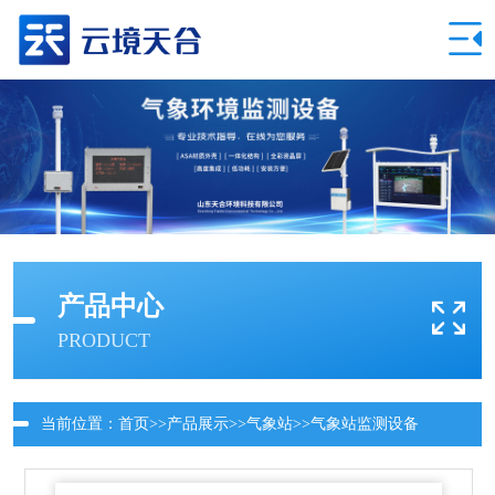
产品中心
PRODUCT
当前位置：
首页
>>
产品展示
>>
气象站
>>
气象站监测设备