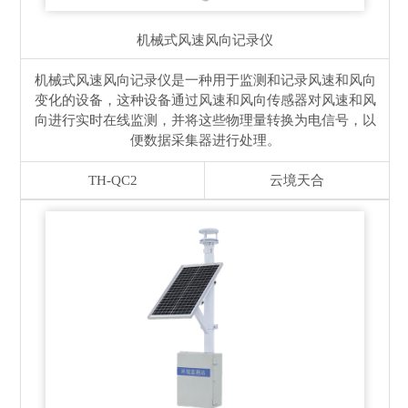
机械式风速风向记录仪
机械式风速风向记录仪是一种用于监测和记录风速和风向
变化的设备，这种设备通过风速和风向传感器对风速和风
向进行实时在线监测，并将这些物理量转换为电信号，以
便数据采集器进行处理。
TH-QC2
云境天合