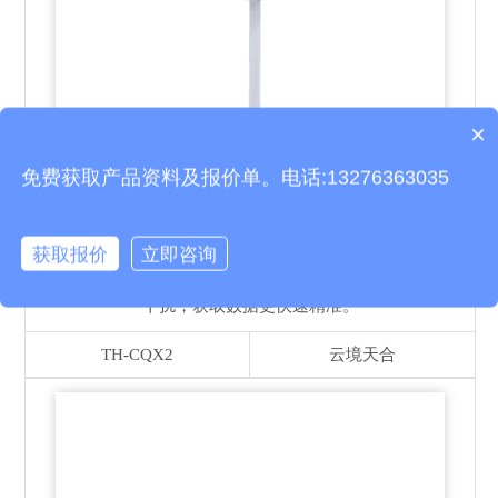
×
产品包含安装吗？
免费获取产品资料及报价单。电话:13276363035
风速风向记录仪
风速风向记录仪利用二要素超声波传感器采用超声波原理
获取报价
立即咨询
测量风速跟风向，并且可以将采集的数据上传到云平台 ，
超声波一体式传感器监测精准可以不受雨雪等恶劣天气的
干扰，获取数据更快速精准。
TH-CQX2
云境天合