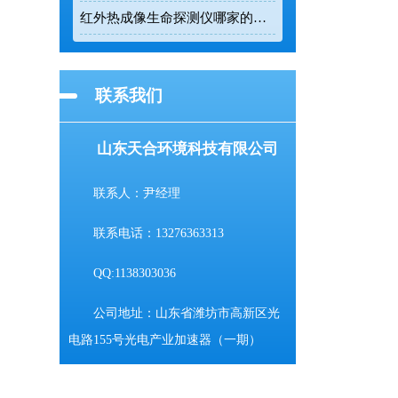
红外热成像生命探测仪哪家的好用？TH-860TH这款救援项目都在用
联系我们
山东天合环境科技有限公司
联系人：尹经理
联系电话：13276363313
QQ:1138303036
公司地址：山东省潍坊市高新区光
电路155号光电产业加速器（一期）