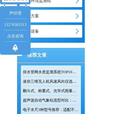
大气环境监测站
尹经理
智慧方案
13276363313
通信设备
点击咨询
推荐文章
排水管网水质监测系统TOP10推荐榜单
迷你三维无人机风速风向仪选型：云境天合TH-F1H助力空中风场监测
翻斗式、称重式、光学式雨量计精度大横评：哪种雨量计测量最准？
超声波自动气象站选型对比：云境天合 TH-CQX6 与天蔚 TW-CQX5 推荐
电子水尺3种型号推荐：适配不同水深监测场景