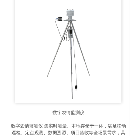
数字农情监测仪
数字农情监测仪 集实时测量、本地存储于一体，满足移动
巡检、定点观测、数据溯源、项目验收等全场景需求，具