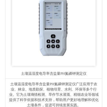
土壤温湿度电导率含盐量PH氮磷钾测定仪
土壤温湿度电导率含盐量PH氮磷钾测定仪广泛应用于农
业、林业、地质勘探、植物培育、水利、环保等多个行
业。它为土壤墒情检测、旱作节水灌溉、精细农业等领域
提供了科学依据和技术支持，帮助用户更好地理解和优化
土壤条件，促进可持续发展实践。