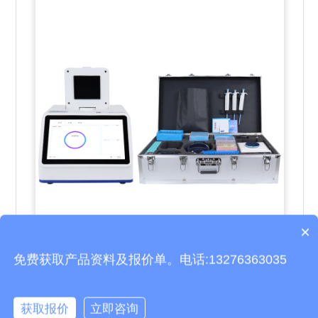
×
产品包含安装吗？
免费获取产品资料及报价单。电话:13276363035
松材线虫快速检测仪
天合环境松材线虫快速检测仪可一键自动运行，1 小时即可
获取报价
立即咨询
完成松材线虫DNA 的检测及分析，自动显示检测结果，可