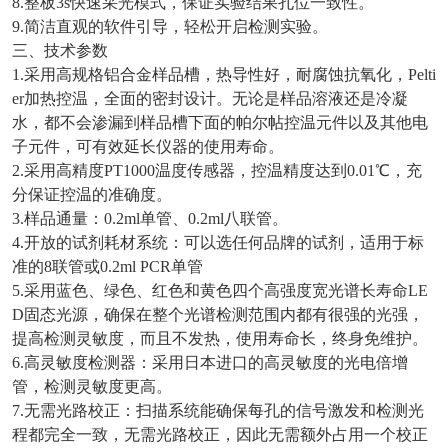
8.整板3s快速采光模式，保证实验结果孔位一致性。
9.简洁直观的软件引导，轻松开启检测实验。
三、技术参数
1.采用高规格铝合金样品槽，热导性好，耐腐蚀抗氧化，Pelti
er加热控温，全面的密封设计。无论是样品溶液还是冷凝
水，都不会渗漏到样品槽下面的帕尔帖控温元件以及其他电
子元件，可有效延长仪器的使用寿命。
2.采用高精度PT1000温度传感器，控温精度达到0.01℃，充
分保证控温的准确度。
3.样品通量：0.2ml单管、0.2ml八联管。
4.开放的试剂耗材系统：可以选任何品牌的试剂，适用于标
准的8联管或0.2ml PCR单管
5.采用蓝色、绿色、红色和黄色四个高强度宽光谱长寿命LE
D固态光源，确保在整个光谱检测范围内都有很强的光强，
提高检测灵敏度，而且不发热，使用寿命长，终身免维护。
6.高灵敏度检测器：采用日本进口的高灵敏度的光电倍增
管，检测灵敏度更高。
7.无需光路校正：扫描系统能确保每孔的信号激发和检测光
程都完全一致，无需光路校正，因此无需额外占用一个校正