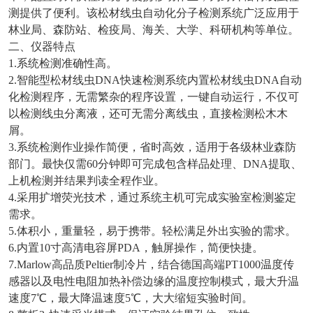
测提供了便利。该松材线虫自动化分子检测系统广泛应用于
林业局、森防站、检疫局、海关、大学、科研机构等单位。
二、仪器特点
1.系统检测准确性高。
2.智能型松材线虫DNA快速检测系统内置松材线虫DNA自动
化检测程序，无需繁杂的程序设置，一键自动运行，不仅可
以检测线虫分离液，还可无需分离线虫，直接检测松木木
屑。
3.系统检测作业操作简便，省时高效，适用于各级林业森防
部门。最快仅需60分钟即可完成包含样品处理、DNA提取、
上机检测并结果判读全程作业。
4.采用扩增荧光技术，通过系统主机可完成实验室检测鉴定
需求。
5.体积小，重量轻，易于携带。轻松满足外出实验的需求。
6.内置10寸高清电容屏PDA，触屏操作，简便快捷。
7.Marlow高品质Peltier制冷片，结合德国高端PT1000温度传
感器以及电性电阻加热补偿边缘的温度控制模式，最大升温
速度7℃，最大降温速度5℃，大大缩短实验时间。