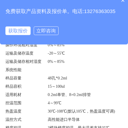
×
质保时间是多久？
外接电脑
外接windows电脑(win7系统以上)
免费获取产品资料及报价单。电话:13276363035
系统语言
中英文实时切换
通信接口
方形USB
操作环境参数
获取报价
立即咨询
操作环境温度
18～35℃
操作环境相对湿度
0%～85%
运输及储存温度
-20～55℃
运输及储存相对湿度
0%～85%
系统性能
样品容量
48孔*0.2ml
样品容积
15～100ul
适用耗材
0.2ml单管、8×0.2ml排管
控温范围
4～99℃
热盖温度
30℃-108℃(默认105℃，热盖温度可调)
温控方式
高性能进口半导体
梯度控温
3模块梯度控温，最大温差支持35℃