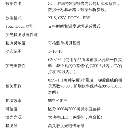
数据导出
出；详细的数据报告内容包括实验条件，
数据坐标和表格，数据分析参数。
数据格式
XLS, CSV, DOCX，PDF
TouchDown功能
支持时间和温度递增递减模式
荧光检测系统性能
检测灵敏度
可检测单拷贝基因
动态范围
1~10^10
CV<1%（使用某品牌试剂做48孔均一性实
荧光重复性
验，48个孔的Ct差值保持在0.5以内，CV保
持在1%以内。）
0.99~1（每种浓度3个重复，梯度曲线的相
相关系数
关系数>0.99，扩增效率保持在99%~101%
之间）
扩增效率
99%~101%
可信度
区分1000与2000拷贝浓度差异
激光光源
大功率LED（免维护，寿命长）
检测器
高灵敏度光电传感器