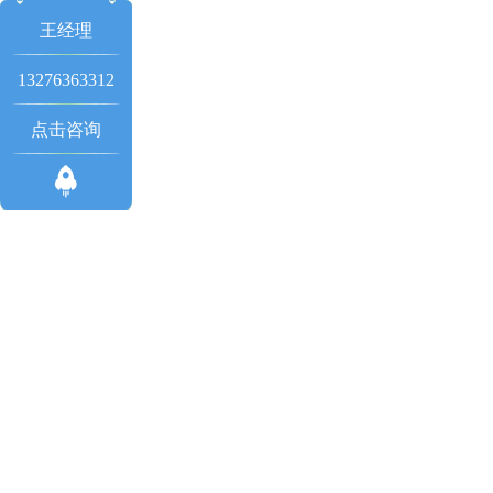
王经理
13276363312
点击咨询