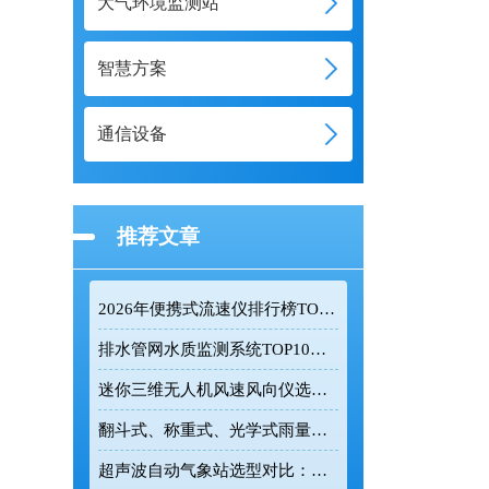
大气环境监测站
智慧方案
通信设备
推荐文章
2026年便携式流速仪排行榜TOP10：采购前必看的实力榜单
排水管网水质监测系统TOP10推荐榜单
迷你三维无人机风速风向仪选型：云境天合TH-F1H助力空中风场监测
翻斗式、称重式、光学式雨量计精度大横评：哪种雨量计测量最准？
超声波自动气象站选型对比：云境天合 TH-CQX6 与天蔚 TW-CQX5 推荐