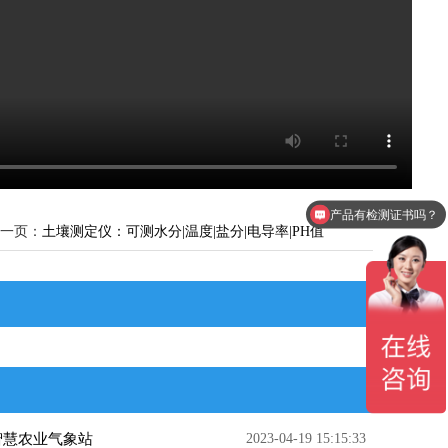
产品有检测证书吗？
一页：
土壤测定仪：可测水分|温度|盐分|电导率|PH值
智慧农业气象站
2023-04-19 15:15:33