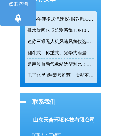
点击咨询
2026年便携式流速仪排行榜TOP10：采购前必看的实力榜单
排水管网水质监测系统TOP10推荐榜单
迷你三维无人机风速风向仪选型：云境天合TH-F1H助力空中风场监测
翻斗式、称重式、光学式雨量计精度大横评：哪种雨量计测量最准？
超声波自动气象站选型对比：云境天合 TH-CQX6 与天蔚 TW-CQX5 推荐
电子水尺3种型号推荐：适配不同水深监测场景
联系我们
山东天合环境科技有限公司
联系人：王经理