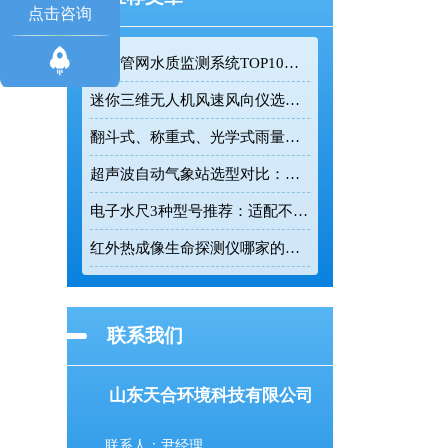
点击咨询
排水管网水质监测系统TOP10推荐榜单
迷你三维无人机风速风向仪选型：云境天合TH-F1H助力空中风场监测
翻斗式、称重式、光学式雨量计精度大横评：哪种雨量计测量最准？
超声波自动气象站选型对比：云境天合 TH-CQX6 与天蔚 TW-CQX5 推荐
电子水尺3种型号推荐：适配不同水深监测场景
红外热成像生命探测仪哪家的好用？TH-860TH这款救援项目都在用
联系我们
山东天合环境科技有限公司
联系人：尹经理