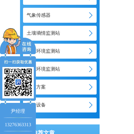
气象传感器
土壤墒情监测站
水文环境监测站
大气环境监测站
智慧方案
通信设备
尹经理
13276363313
推荐文章