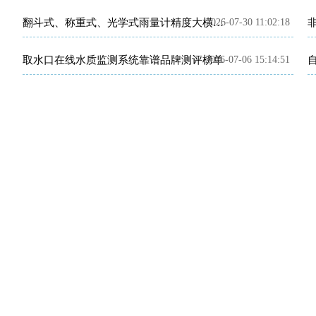
2026-07-30 11:02:18
翻斗式、称重式、光学式雨量计精度大横评：哪种雨量计测量最准？
取水口在线水质监测系统靠谱品牌测评榜单
2026-07-06 15:14:51