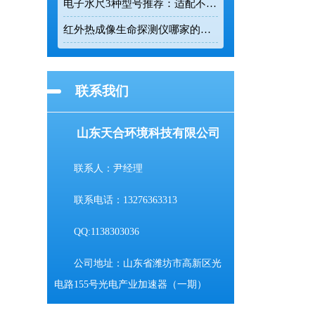
电子水尺3种型号推荐：适配不同水深监测场景
红外热成像生命探测仪哪家的好用？TH-860TH这款救援项目都在用
联系我们
山东天合环境科技有限公司
联系人：尹经理
联系电话：13276363313
QQ:1138303036
公司地址：山东省潍坊市高新区光
电路155号光电产业加速器（一期）