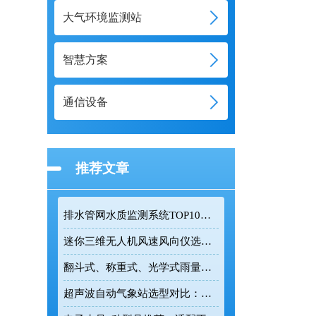
大气环境监测站
智慧方案
通信设备
推荐文章
排水管网水质监测系统TOP10推荐榜单
迷你三维无人机风速风向仪选型：云境天合TH-F1H助力空中风场监测
翻斗式、称重式、光学式雨量计精度大横评：哪种雨量计测量最准？
超声波自动气象站选型对比：云境天合 TH-CQX6 与天蔚 TW-CQX5 推荐