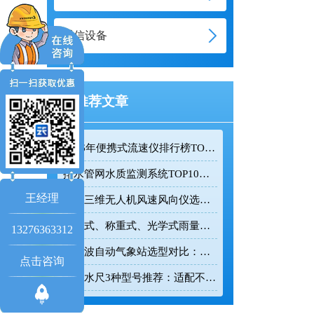
通信设备
推荐文章
2026年便携式流速仪排行榜TOP10：采购前必看的实力榜单
排水管网水质监测系统TOP10推荐榜单
王经理
迷你三维无人机风速风向仪选型：云境天合TH-F1H助力空中风场监测
翻斗式、称重式、光学式雨量计精度大横评：哪种雨量计测量最准？
13276363312
超声波自动气象站选型对比：云境天合 TH-CQX6 与天蔚 TW-CQX5 推荐
点击咨询
电子水尺3种型号推荐：适配不同水深监测场景