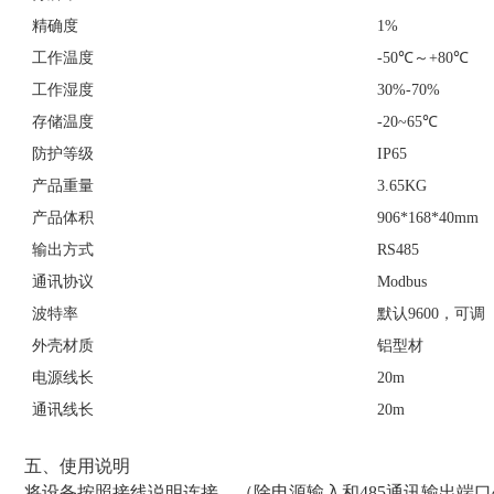
精确度
1%
工作温度
-50℃～+80℃
工作湿度
30%-70%
存储温度
-20~65℃
防护等级
IP65
产品重量
3.65KG
产品体积
906*168*40mm
输出方式
RS485
通讯协议
Modbus
波特率
默认9600，可调
外壳材质
铝型材
电源线长
20m
通讯线长
20m
五、使用说明
将设备按照接线说明连接，（除电源输入和485通讯输出端口