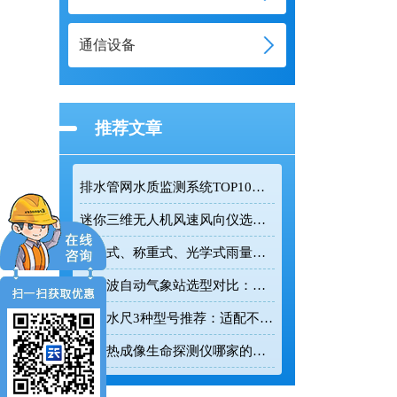
通信设备
推荐文章
排水管网水质监测系统TOP10推荐榜单
迷你三维无人机风速风向仪选型：云境天合TH-F1H助力空中风场监测
翻斗式、称重式、光学式雨量计精度大横评：哪种雨量计测量最准？
超声波自动气象站选型对比：云境天合 TH-CQX6 与天蔚 TW-CQX5 推荐
电子水尺3种型号推荐：适配不同水深监测场景
红外热成像生命探测仪哪家的好用？TH-860TH这款救援项目都在用