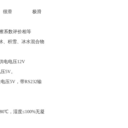
很滑
极滑
擦系数评价相等
冰、积雪、冰水混合物
出供电电压12V
电压5V。
电压5V，带RS232输
-80℃，湿度≤100%无凝