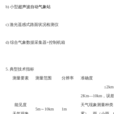
b) 小型
超声波自动气象站
c) 激光遥感式路面状况检测仪
d) 综合气象数据采集器+控制机箱
5. 典型技术指标
测量要素
测量范围
分辨率
准确度
≤2k
2Km—10km，误差
能见度
天气现象测量种类
5m～10km
1m
天气现象
雾）、雨（小雨、