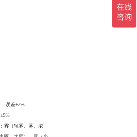
m ，误差±2%
±5%
：雾（轻雾、雾、浓
中雨、大雨）、雪（小