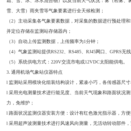
霜、雪、冰、冰水混合物）以及当前天气状况：雾（轻雾、
雪、大雪）雨夹雪等气象要素进行全天候检测；
（2）主动采集各气象要素数据，对采集的数据进行预处理
并定位存储在监测站存储器内；
（3）自动上传监测数据，上传频率为1分钟；
（4）气象监测站提供RS232、RS485、RJ45网口、GPRS
（5）系统供电方式：220V交流市电或12VDC太阳能供电。
3. 通用机场气象站仪器特点
l 监测站采用模块化组装结构设计，紧凑小巧，各传感器尺
l 采用光电测量技术进行能见度、当前天气现象和路面状况
力，免维护；
l 路面状况监测仪器安装方便：设计有红色激光指示器，方
l 采用超声波测量技术进行风速风向测量，无活动转动部件