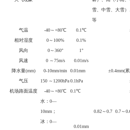
雪、中雪、大雪）
等
气温
-40～+80℃
0.1℃
相对湿度
0～100%
0.1%
风向
0～360°
1°
风速
0 ～75m/s
0.01m/s
降水量(mm)
0-10mm/min
0.01mm
±0.4mm(
气压
150 ～1200hPa
0.1hPa
机场路面温度
-40～+80℃
0.1℃
水：0—
10mm；
0.82～0.7
0.7～0.
冰：0—
0.01mm