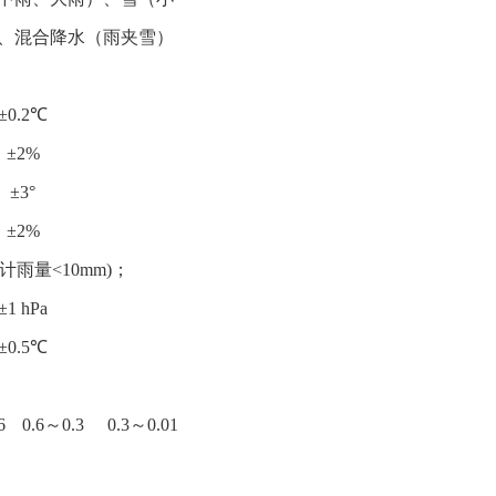
、混合降水（雨夹雪）
±0.2℃
±2%
±3°
±2%
累计雨量<10mm)；
±1 hPa
±0.5℃
6
0.6～0.3
0.3～0.01