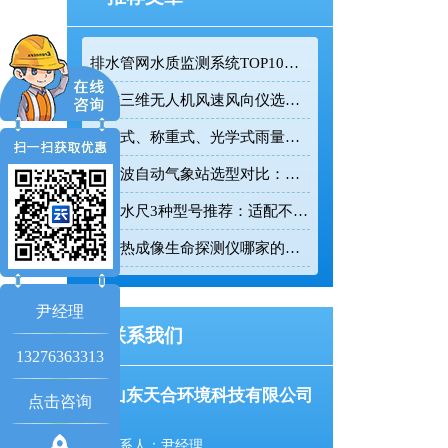
排水管网水质监测系统TOP10推荐榜单
迷你三维无人机风速风向仪选型：云境天合TH-F1H助力空中风场监测
翻斗式、称重式、光学式雨量计精度大横评：哪种雨量计测量最准？
超声波自动气象站选型对比：云境天合 TH-CQX6 与天蔚 TW-CQX5 推荐
电子水尺3种型号推荐：适配不同水深监测场景
红外热成像生命探测仪哪家的好用？TH-860TH这款救援项目都在用
尹经理
联系我们
13276363313
山东天合环境科技有限公司
点击咨询
联系人：尹经理