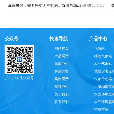
2022-08-08 15:07:17
暴雨来袭，规避恶劣天气影响，就用自动气象站~
公众号
快速导航
产品中心
网站首页
气象站
产品展示
移动气象站
新闻中心
农业气象站
解决方案
地质灾害应
扫一扫关注公众号
案例展示
气象传感器
视频中心
土壤墒情监
关于我们
水文环境监
联系我们
大气环境监
智慧方案