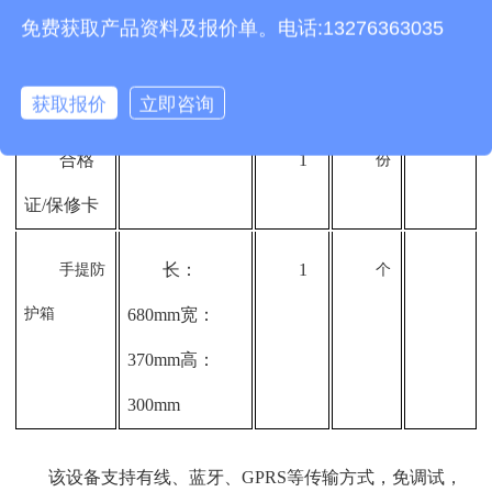
1
便携式
份
免费获取产品资料及报价单。电话:13276363035
气象站说明
书
获取报价
立即咨询
合格
1
份
证
/
保修卡
长：
1
手提防
个
护箱
680mm
宽：
370mm
高：
300mm
该设备支持有线、蓝牙、GPRS等传输方式，免调试，