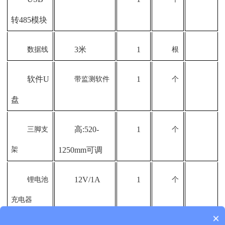
转
485
模块
3
米
1
数据线
根
软件
U
1
带监测软件
个
盘
高
:520-
1
三脚支
个
架
1250mm
可调
12V/1A
1
锂电池
个
充电器
×
质保时间是多久？