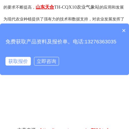
山东天合
TH-CQX10农业气象站
的要求不断提高，
的应用和发展
为现代农业种植提供了强有力的技术和数据支持，对农业发展发挥了
×
重要作用。开展农业观测项目，可以利用现代技术密切关注气象变
产品包含安装吗？
免费获取产品资料及报价单。电话:13276363035
化，尽量减少气象危害水平，使气象服务农业，提前合理安排农业作
业，达到趋利避害、节约成本、提高效率的目的。
获取报价
立即咨询
推荐阅读：
农业气象监测设备有什么作用？