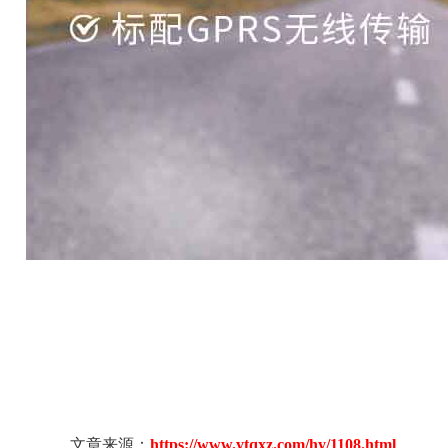
文章来源：
https://www.ytqxz.com/hy/1108.html