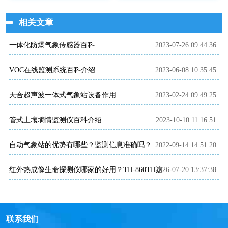
相关文章
一体化防爆气象传感器百科
2023-07-26 09:44:36
VOC在线监测系统百科介绍
2023-06-08 10:35:45
天合超声波一体式气象站设备作用
2023-02-24 09:49:25
管式土壤墒情监测仪百科介绍
2023-10-10 11:16:51
自动气象站的优势有哪些？监测信息准确吗？
2022-09-14 14:51:20
2026-07-20 13:37:38
红外热成像生命探测仪哪家的好用？TH-860TH这款救援项目都在用
联系我们