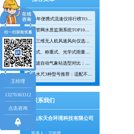
2026年便携式流速仪排行榜TOP10：采购前必看的实力榜单
排水管网水质监测系统TOP10推荐榜单
迷你三维无人机风速风向仪选型：云境天合TH-F1H助力空中风场监测
翻斗式、称重式、光学式雨量计精度大横评：哪种雨量计测量最准？
超声波自动气象站选型对比：云境天合 TH-CQX6 与天蔚 TW-CQX5 推荐
电子水尺3种型号推荐：适配不同水深监测场景
王经理
13276363312
联系我们
点击咨询
山东天合环境科技有限公司
联系人：王经理