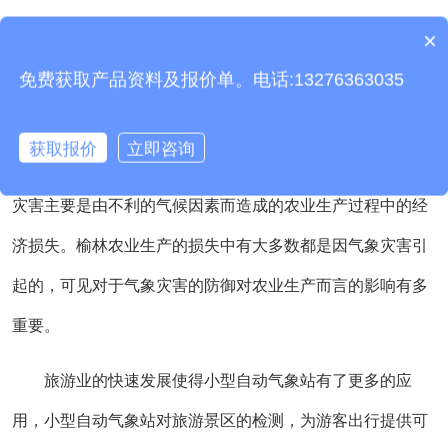
展。
×
产品包含安装吗？
免费获取产品资料及报价单。电话:13276363035
小型自动气象站
监测榆林农业生态环境，了解气候信
息，提供预报预警，及时采取措施，保证农业的顺利发展。
获取报价
立即咨询
榆林农业生产中不可忽视的农业的气象灾害问题，农业气象
灾害主要是由不利的气候因素而造成的农业生产过程中的经
济损失。榆林农业生产的损失中有大多数都是因气象灾害引
起的，可见对于气象灾害的防御对农业生产而言的影响有多
重要。
旅游业的快速发展使得小型自动气象站有了更多的应
用，小型自动气象站对旅游景区的检测，为游客出行提供可