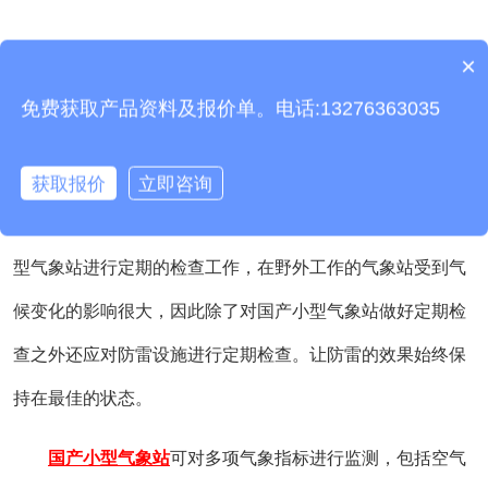
国产小型气象站建设时的选址要选择具有代表性的地
×
产品包含安装吗？
区，安装过程中要严格的按照安装标准进行，遵守防雷设计
免费获取产品资料及报价单。电话:13276363035
的设计要求，避免在野外工作中国产小型气象站受到雷电的
攻击，时刻做好跟踪监测，保证国产小型气象站的防雷设施
获取报价
立即咨询
能够正产使用，防雷效果符合规定要求。此外还要对国产小
型气象站进行定期的检查工作，在野外工作的气象站受到气
候变化的影响很大，因此除了对国产小型气象站做好定期检
查之外还应对防雷设施进行定期检查。让防雷的效果始终保
持在最佳的状态。
国产小型气象站
可对多项气象指标进行监测，包括空气