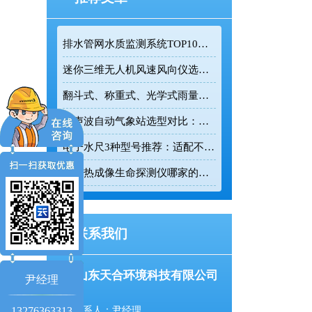
排水管网水质监测系统TOP10推荐榜单
迷你三维无人机风速风向仪选型：云境天合TH-F1H助力空中风场监测
翻斗式、称重式、光学式雨量计精度大横评：哪种雨量计测量最准？
超声波自动气象站选型对比：云境天合 TH-CQX6 与天蔚 TW-CQX5 推荐
电子水尺3种型号推荐：适配不同水深监测场景
红外热成像生命探测仪哪家的好用？TH-860TH这款救援项目都在用
联系我们
山东天合环境科技有限公司
尹经理
13276363313
联系人：尹经理