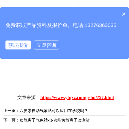
业精细化的不断发展，专业的气候监测变得越来越重要。利用农业气
×
产品包含安装吗？
象站监测农业生产环境，满足环境监测的需要。
免费获取产品资料及报价单。电话:13276363035
推荐阅读：
便携式气象站收到货后如何安装
获取报价
立即咨询
文章来源：
https://www.ytqxz.com/jishu/757.html
上一页：
六要素自动气象站可以应用在学校吗？
下一页：
负氧离子气象站-多功能负氧离子监测站