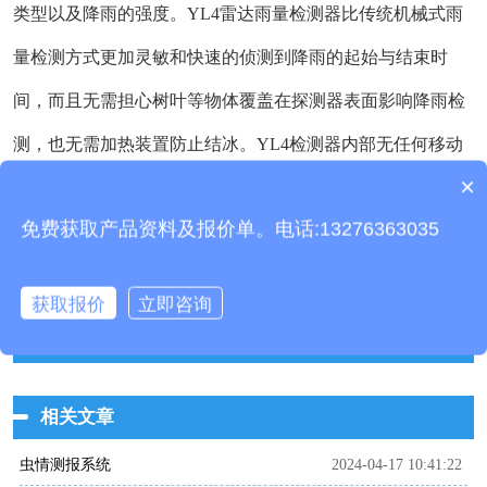
类型以及降雨的强度。YL4雷达雨量检测器比传统机械式雨
量检测方式更加灵敏和快速的侦测到降雨的起始与结束时
间，而且无需担心树叶等物体覆盖在探测器表面影响降雨检
测，也无需加热装置防止结冰。YL4检测器内部无任何移动
×
部件，几乎是免维护，而且体积小，能耗极低。
产品包含安装吗？
免费获取产品资料及报价单。电话:13276363035
上一页：
泵吸式扬尘监测站视频介绍
下一页：
激光雪深监测站视频介绍
获取报价
立即咨询
相关推荐
相关文章
虫情测报系统
2024-04-17 10:41:22