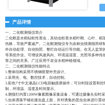
产品详情
一、二化螟测报仪简介
二化螟是水稻钻蛀性害虫，其幼虫蛀害水稻叶鞘、心叶、稻
伤株，导致严重减产。二化螟测报仪专为农林虫情测报而研
外自动处理、自动拍照、整灯自动运行等功能。在无人监管
等系统作业。可增设风速风向、环境温湿度、光照等多种传
害之间的关系。广泛应用于农业水稻种植领域。
二、二化螟测报仪性能特点
1.整体结构采用不锈钢喷塑外壳设计。
2.采用光、电、数控技术，自动控制。
3.彩色7寸中文液晶LCD电容触摸屏操作；可分时段设置和控制
制，环境温、湿度及时间显示。
4.测报灯内置1200W像素图像采集设备，可通过摄像头实
5.虫体洒落平铺在接虫盘上面，并对诱集的昆虫虫体进行震