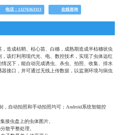
电话：13276363313
在线咨询
茎，造成枯鞘、枯心苗、白穗，成熟期造成半枯穗状虫
制，该灯利用现代光、电、数控技术，实现了虫体远红
的情况下，能自动完成诱虫、杀虫、拍照、收集、排水
感器接口，并可通过无线上传数据，以监测环境与病虫
，自动拍照和手动拍照均可；Android系统智能控
时采集接虫盘上的虫体图片。
动分散平整处理。