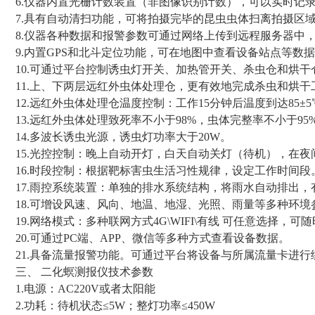
6.仪器内置光栅计数装置（非图像识别计数），可以实时记
7.具有自动清扫功能，可将拍摄完毕的昆虫虫体扫离拍摄区
8.仪器各种数据和报警参数可通过网络上传到远程服务器中
9.内置GPS和北斗定位功能，可在地图中查看设备站点等数
10.可通过平台控制诱虫灯开关、加热管开关、杀虫仓和烘
11.上、下两层远红外虫体处理仓，更有效地完成杀虫和烘干
12.远红外虫体处理仓温度控制：工作15分钟后温度到达85
13.远红外虫体处理致死率不小于98%，虫体完整率不小于95
14.多波长诱虫光源，诱虫灯功率大于20W。
15.光控控制：晚上自动开灯，白天自动关灯（待机），在
16.时段控制：根据靶标害虫生活习性规律，设定工作时间段
17.雨控系统装置：单独的排水系统结构，将雨水自动排出
18.可增设风速、风向、地温、地湿、光照、雨量等多种环境
19.网络模式：多种联网方式4G\WIFI\有线 可任意选择，
20.可通过PC端、APP、微信等多种方式查看设备数据。
21.具备流量报警功能。可通过平台将设备与所属流量卡进
三、 二化螟测报仪技术参数
1.电源：AC220V或者太阳能
2.功耗：待机状态≤5W；整灯功率≤450W