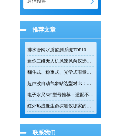
通信设备
推荐文章
排水管网水质监测系统TOP10推荐榜单
迷你三维无人机风速风向仪选型：云境天合TH-F1H助力空中风场监测
翻斗式、称重式、光学式雨量计精度大横评：哪种雨量计测量最准？
超声波自动气象站选型对比：云境天合 TH-CQX6 与天蔚 TW-CQX5 推荐
电子水尺3种型号推荐：适配不同水深监测场景
红外热成像生命探测仪哪家的好用？TH-860TH这款救援项目都在用
联系我们