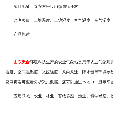
项目地址：泰安东平接山镇周徐庄村
监测项目：土壤温度、土壤湿度、空气温度、空气湿度
产品概述：
山东天合
环境科技生产的农业气象站是用于农业气象观
温度、空气温湿度、光照强度、风向风速、降水量等环境参数
及网页端可查看分析采集数据。还可以通过本地LED显示平
应用领域：农业、林业、畜牧养殖、渔业、科学考察、