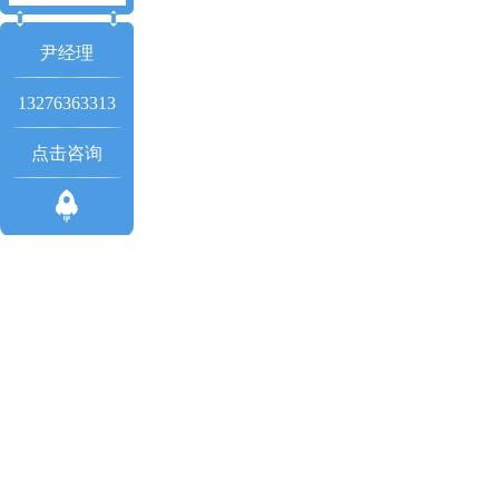
尹经理
13276363313
点击咨询