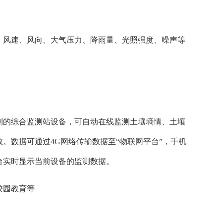
、风速、风向、大气压力、降雨量、光照强度、噪声等
测的综合监测站设备，可自动在线监测土壤墒情、土壤
。数据可通过4G网络传输数据至“物联网平台”，手机
台实时显示当前设备的监测数据。
校园教育等