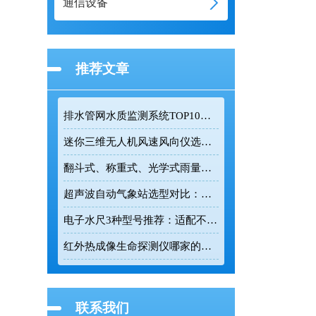
通信设备
推荐文章
排水管网水质监测系统TOP10推荐榜单
迷你三维无人机风速风向仪选型：云境天合TH-F1H助力空中风场监测
翻斗式、称重式、光学式雨量计精度大横评：哪种雨量计测量最准？
超声波自动气象站选型对比：云境天合 TH-CQX6 与天蔚 TW-CQX5 推荐
电子水尺3种型号推荐：适配不同水深监测场景
红外热成像生命探测仪哪家的好用？TH-860TH这款救援项目都在用
联系我们