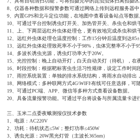
7、具有自动清扫功能，可将拍摄完毕的昆虫虫体扫离拍摄
8、仪器各种数据和报警参数可通过网络上传到远程服务器
9、内置GPS和北斗定位功能，在地图中查看设备站点等数据
10、可通过平台控制诱虫灯开关、加热管开关、杀虫仓和烘
11、上、下两层远红外虫体处理仓，更有效地完成杀虫和烘
12、远红外虫体处理仓温度控制：工作15分钟后温度到达85
13、远红外虫体处理致死率不小于98%，虫体完整率不小于9
14、多波长诱虫光源，诱虫灯功率大于20W。
15、光控控制：晚上自动开灯，白天自动关灯（待机），在
16、时段控制：根据靶标害虫生活习性规律，设定工作时间
17、雨控系统装置：单独的排水系统结构，将雨水自动排出
18、网络模式：多种联网方式4G\WIFI\有线可任意选择，
19、可通过PC端、APP、微信等多种方式查看设备数据。
20、具备流量报警功能。可通过平台将设备与所属流量卡进
三、玉米二点委夜蛾测报仪技术参数
1、电源：AC220V
2、功耗：待机状态≤5W；整灯功率≤450W
3、诱虫光源：20W黑光灯管（主波长365nm）