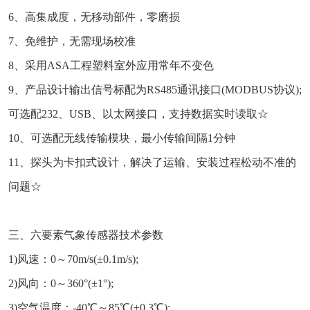
6、高集成度，无移动部件，零磨损
7、免维护，无需现场校准
8、采用ASA工程塑料室外应用常年不变色
9、产品设计输出信号标配为RS485通讯接口(MODBUS协议);
可选配232、USB、以太网接口，支持数据实时读取☆
10、可选配无线传输模块，最小传输间隔1分钟
11、探头为卡扣式设计，解决了运输、安装过程松动不准的
问题☆
三、六要素气象传感器技术参数
1)风速：0～70m/s(±0.1m/s);
2)风向：0～360°(±1°);
3)空气温度：-40℃～85℃(±0.3℃);