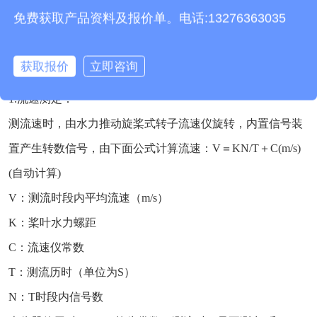
免费获取产品资料及报价单。电话:13276363035
三、便携式流速仪测量原理：
本仪器依据明渠测流的流速面积法原理设计，测出流速即可
获取报价
立即咨询
得流量Q＝V·S（S为断面面积）
1.流速测定：
测流速时，由水力推动旋桨式转子流速仪旋转，内置信号装
置产生转数信号，由下面公式计算流速：V＝KN/T＋C(m/s)
(自动计算)
V：测流时段内平均流速（m/s）
K：桨叶水力螺距
C：流速仪常数
T：测流历时（单位为S）
N：T时段内信号数