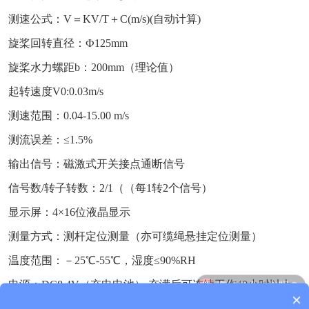
测速公式：V＝KV/T＋C(m/s)(自动计算)
旋桨回转直径：Ф125mm
旋桨水力螺距b：200mm（理论值）
起转速度V0:0.03m/s
测速范围：0.04-15.00 m/s
测流误差：≤1.5%
输出信号：磁激式开关接点通断信号
信号数/转子转数：2/1（（每1转2个信号）
显示屏：4×16位液晶显示
测量方式：测杆定位测量（亦可缆绳悬挂定位测量）
温度范围：－25℃-55℃，湿度≤90%RH
产品包含安装吗？
电源：DC8.4V（充电电池）,充满后可连续工作40小时以上
×
质保时间是多久？