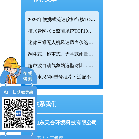
2026年便携式流速仪排行榜TOP10：采购前必看的实力榜单
排水管网水质监测系统TOP10推荐榜单
迷你三维无人机风速风向仪选型：云境天合TH-F1H助力空中风场监测
翻斗式、称重式、光学式雨量计精度大横评：哪种雨量计测量最准？
超声波自动气象站选型对比：云境天合 TH-CQX6 与天蔚 TW-CQX5 推荐
电子水尺3种型号推荐：适配不同水深监测场景
联系我们
山东天合环境科技有限公司
联系人：王经理