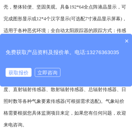
壳，整体轻便、坚固美观。具备192*64全点阵液晶显示，可
完成图形显示或12*4个汉字显示(可选配7寸液晶显示屏幕)，
适用于各种恶劣环境；全自动太阳跟踪器的跟踪方式：传感
×
器跟踪方式和太阳运行轨迹跟踪方式。传感器跟踪方式是通
产品包含安装吗？
免费获取产品资料及报价单。电话:13276363035
过光电转换器实时采样，计算分析比较太阳光强的变化，从
而驱动机械机构实现太阳跟踪的方式。使直接辐射跟踪测量
获取报价
立即咨询
的更精准；环境温度、湿度、风速、风向、气压、组件温
度、直射辐射传感器、散射辐射传感器、总辐射传感器、日
照时数等各种气象要素传感器(可根据需求选配)。气象站价
格需要根据您具体监测项目来定，如果您有任何问题，欢迎
来电咨询。