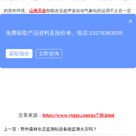
的室外环境。
山东天合
智能农业超声波自动气象站的运用不止在一定
×
产品包含安装吗？
方面提高了农作物的产量，还促进了农业经济发展，为社会经济做出
免费获取产品资料及报价单。电话:13276363035
了极大的贡献。
推荐阅读：
小型自动气象站使用需要注意什么？
获取报价
立即咨询
文章来源：
https://www.ytqxz.com/gs/738.html
上一页：
野外森林生态监测站设备能监测火灾吗？