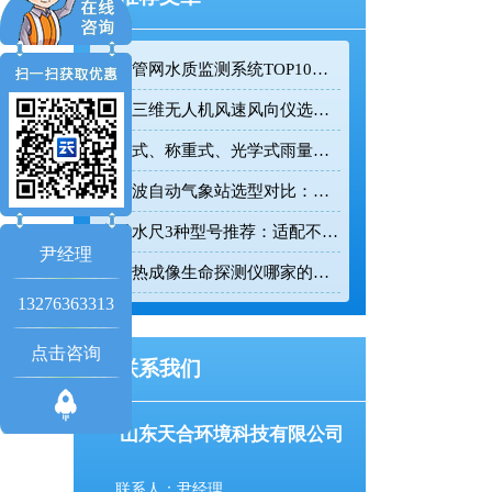
排水管网水质监测系统TOP10推荐榜单
迷你三维无人机风速风向仪选型：云境天合TH-F1H助力空中风场监测
翻斗式、称重式、光学式雨量计精度大横评：哪种雨量计测量最准？
超声波自动气象站选型对比：云境天合 TH-CQX6 与天蔚 TW-CQX5 推荐
电子水尺3种型号推荐：适配不同水深监测场景
尹经理
红外热成像生命探测仪哪家的好用？TH-860TH这款救援项目都在用
13276363313
点击咨询
联系我们
山东天合环境科技有限公司
联系人：尹经理