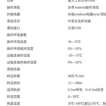
功率
最大工作功率550w
操作系统
自带Android操作系统
外接电脑
外接windows电脑(win7
系统语言
中英文实时切换
通信接口
方形USB
操作环境参数
操作环境温度
18～35℃
操作环境相对湿度
0%～85%
运输及储存温度
-20～55℃
运输及储存相对湿度
0%～85%
系统性能
样品容量
48孔*0.2ml
样品容积
15～100ul
适用耗材
0.2ml单管、8×0.2ml排管
控温范围
4～99℃
热盖温度
30℃-108℃(默认105℃