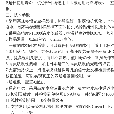
B超长使用寿命：核心部件均选用工业级耐用材料与设计，
报。
三、技术参数
1.采用高规格铝合金样品槽，热导性好，耐腐蚀抗氧化，Pel
凝水，都不会渗漏到样品槽下面的帕尔帖控温元件以及其他
2.采用高精度PT1000温度传感器，控温精度达到0.01℃，
3.样品通量：0.2ml单管、0.2ml八联管。
4.开放的试剂耗材系统：可以选任何品牌的试剂，适用于标准的8联
5.采用蓝色、绿色、红色和黄色四个高强度宽光谱长寿命L
强，提高检测灵敏度，而且不发热，使用寿命长，终身免维
6.高灵敏度检测器：采用日本进口的高灵敏度的光电倍增管
7.无需光路校正：扫描系统能确保每孔的信号激发和检测光
校正通道，可以实现真正的四通道基因检测。★
8.通道数：配置4通道。
9.通道串扰：采用高精度窄波带滤光片，极大程度减少通道
10.检测灵敏度：能检测到单拷贝DNA模板，能清晰区分1000
11.线性检测范围：10个数量级★
12.支持常用荧光染料和探针检测方法，如SYBR Green I，Eva Green
s，Amplifluor等