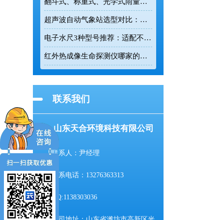
翻斗式、称重式、光学式雨量计精度大横评：哪种雨量计测量最准？
超声波自动气象站选型对比：云境天合 TH-CQX6 与天蔚 TW-CQX5 推荐
电子水尺3种型号推荐：适配不同水深监测场景
红外热成像生命探测仪哪家的好用？TH-860TH这款救援项目都在用
联系我们
山东天合环境科技有限公司
联系人：尹经理
联系电话：13276363313
QQ:1138303036
公司地址：山东省潍坊市高新区光