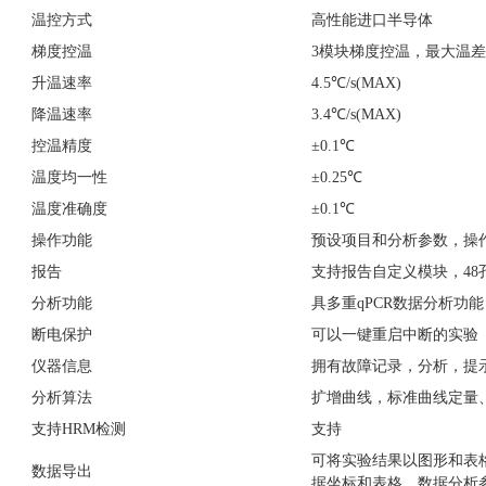
温控方式
高性能进口半导体
梯度控温
3模块梯度控温，最大温差
升温速率
4.5℃/s(MAX)
降温速率
3.4℃/s(MAX)
控温精度
±0.1℃
温度均一性
±0.25℃
温度准确度
±0.1℃
操作功能
预设项目和分析参数，操
报告
支持报告自定义模块，48
分析功能
具多重qPCR数据分析功
断电保护
可以一键重启中断的实验
仪器信息
拥有故障记录，分析，提
分析算法
扩增曲线，标准曲线定量、
支持HRM检测
支持
可将实验结果以图形和表
数据导出
据坐标和表格，数据分析