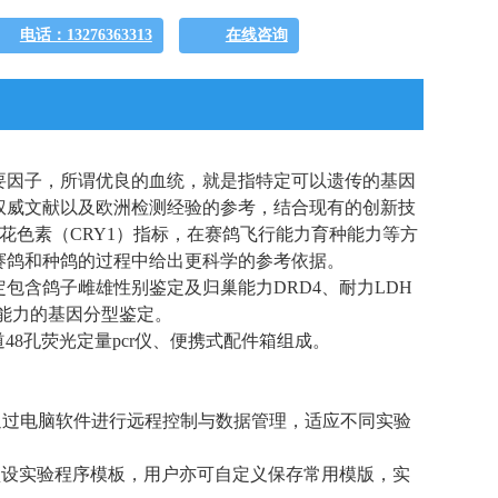
电话：13276363313
在线咨询
要因子，所谓优良的血统，就是指特定可以遗传的基因
权威文献以及欧洲检测经验的参考，结合现有的创新技
隐花色素（CRY1）指标，在赛鸽飞行能力育种能力等方
赛鸽和种鸽的过程中给出更科学的参考依据。
包含鸽子雌雄性别鉴定及归巢能力DRD4、耐力LDH
行能力的基因分型鉴定。
48孔荧光定量pcr仪、便携式配件箱组成。
通过电脑软件进行远程控制与数据管理，适应不同实验
预设实验程序模板，用户亦可自定义保存常用模版，实