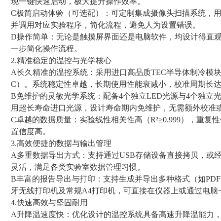
现一键快速启动，极大提升操作效率。
C极简启动体验（可选配）：可定制集成摄像头扫描系统，
并调用对应实验程序，简化流程，避免人为设置错误。
D操作简单：无论是触摸屏界面还是电脑软件，均设计得直
一步简化操作流程。
2.精准稳定的温控与光学核心
A长久精准的温控系统：采用进口高品质TEC半导体制冷模块，控
C）。系统稳定性卓越，长期使用性能衰减小，校准周期长
B免维护的灵敏光学系统：配备4个独立LED光源与4个独
用超长寿命进口光源，设计寿命期内免维护，无需额外校准
C卓越的数据质量：实验线性相关性高（R²≥0.999），重
置信度高。
3.高效便捷的数据与输出管理
A多重数据导出方式：支持通过USB存储设备直接拷贝，或经
灵活，满足各类实验室数据管理习惯。
B丰富的报告导出与打印：支持生成并导出多种格式（如PDF、
牙无线打印机及常规A4打印机，可直接在仪器上或通过电
4.快速高效与坚固耐用
A升降温速度快：优化设计的温控系统具备高速升降温能力