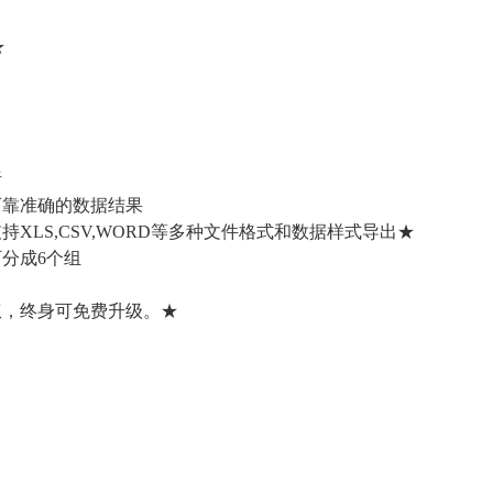
★
B
析
可靠准确的数据结果
XLS,CSV,WORD等多种文件格式和数据样式导出★
可分成6个组
权，终身可免费升级。★