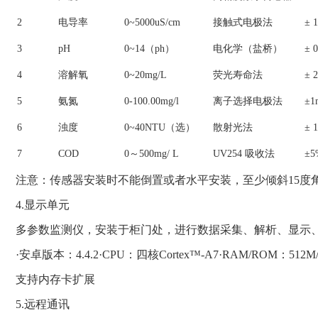
2
电导率
0~5000uS/cm
接触式电极法
± 
3
pH
0~14（ph）
电化学（盐桥）
± 
4
溶解氧
0~20mg/L
荧光寿命法
± 
5
氨氮
0-100.00mg/l
离子选择电极法
±1
6
浊度
0~40NTU（选）
散射光法
± 
7
COD
0～500mg/ L
UV254 吸收法
±5
注意：传感器安装时不能倒置或者水平安装，至少倾斜15度角以上
4.显示单元
多参数监测仪，安装于柜门处，进行数据采集、解析、显示
·安卓版本：4.4.2·CPU：四核Cortex™-A7·RAM/ROM：5
支持内存卡扩展
5.远程通讯