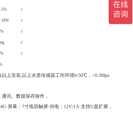
1.5%
√
0.1PH
√
2%
√
mg
√
1%
√
%
安装,以上水质传感器工作环境0-50℃，<0.3Mpa
、通讯、数据保存操作，
12M/4G·屏幕：7寸电容触屏·供电：12V/1A·支持U盘扩展，