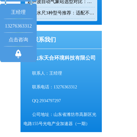
超声波自动气象站选型对比：云境天合 TH-CQX6 与天蔚 TW-CQX5 推荐
王经理
电子水尺3种型号推荐：适配不同水深监测场景
13276363312
联系我们
点击咨询
山东天合环境科技有限公司
联系人：王经理
联系电话：13276363312
QQ:2934797297
公司地址：山东省潍坊市高新区光
电路155号光电产业加速器（一期）