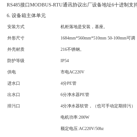
RS485接口MODBUS-RTU通讯协议出厂设备地址6十进制
6. 设备箱主体单元
安装方式
机柜落地是安装，基座。
外形尺寸
1684mm*560mm*510mm 50-100mm可调
外壳材质
216不锈钢。
防护等级
IP54
供电
市电AC220V
进水口
4分PE管
出水口
6分净水器PE管
排污口
4分净水器软管，（也可手动定期排污）
电机功率:200W
额定电压:AC220V/50hz