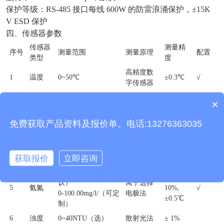
保护等级：RS-485 接口每线 600W 的防雷浪涌保护，±15K
V ESD 保护
四、传感器参数
传感器
测量精
序号
测量范围
测量原理
配置
类型
度
高精度数
1
温度
0~50℃
±0.3℃
√
字传感器
0~5000uS/cm，
接触式电
×
2
电导率
± 1.5%
√
产品包含安装吗？
0~10000uS/cm
极法
电化学
免费获取产品资料及报价单。电话:13276363035
3
pH
0~14（ph）
± 0.1PH
√
（盐桥）
荧光寿命
4
溶解氧
0~20mg/L
± 2%
√
获取报价
立即咨询
法
0-1000.00mg/L（默
读数的
认）
离子选择
5
氨氮
10%,
√
0-100.00mg/l/（可定
电极法
±0.5℃
制）
6
浊度
0~40NTU（选）
散射光法
± 1%