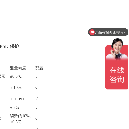
产品有检测证书吗？
设备包含安装吗？
ESD 保护
测量精度
配置
感器
±0.3℃
√
± 1.5%
√
）
± 0.1PH
√
± 2%
√
读数的10%,
法
√
±0.5℃