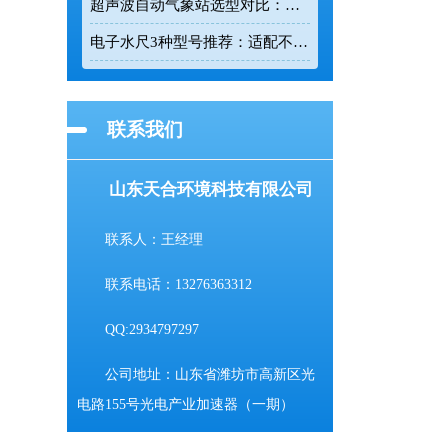
超声波自动气象站选型对比：云境天合 TH-CQX6 与天蔚 TW-CQX5 推荐
电子水尺3种型号推荐：适配不同水深监测场景
联系我们
山东天合环境科技有限公司
联系人：王经理
联系电话：13276363312
QQ:2934797297
公司地址：山东省潍坊市高新区光
电路155号光电产业加速器（一期）