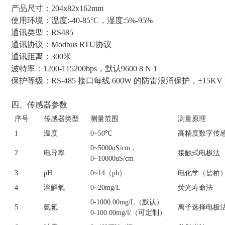
产品尺寸：204x82x162mm
使用环境：温度:-40-85°C，湿度:5%-95%
通讯类型：RS485
通讯协议：Modbus RTU协议
通讯距离：300米
波特率：1200-115200bps，默认9600 8 N 1
保护等级：RS-485 接口每线 600W 的防雷浪涌保护，±15KV 
四、传感器参数
序号
传感器类型
测量范围
测量原理
1
温度
0~50℃
高精度数字传
0~5000uS/cm，
2
电导率
接触式电极法
0~10000uS/cm
3
pH
0~14（ph）
电化学（盐桥
4
溶解氧
0~20mg/L
荧光寿命法
0-1000.00mg/L（默认）
5
氨氮
离子选择电极
0-100.00mg/l/（可定制）