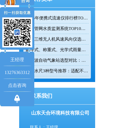
2026年便携式流速仪排行榜TOP10：采购前必看的实力榜单
排水管网水质监测系统TOP10推荐榜单
迷你三维无人机风速风向仪选型：云境天合TH-F1H助力空中风场监测
翻斗式、称重式、光学式雨量计精度大横评：哪种雨量计测量最准？
王经理
超声波自动气象站选型对比：云境天合 TH-CQX6 与天蔚 TW-CQX5 推荐
电子水尺3种型号推荐：适配不同水深监测场景
13276363312
点击咨询
联系我们
山东天合环境科技有限公司
联系人：王经理