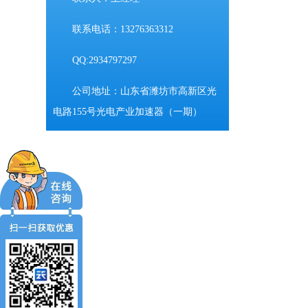
联系电话：13276363312
QQ:2934797297
公司地址：山东省潍坊市高新区光
电路155号光电产业加速器（一期）