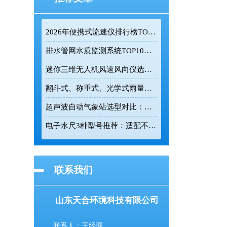
2026年便携式流速仪排行榜TOP10：采购前必看的实力榜单
排水管网水质监测系统TOP10推荐榜单
迷你三维无人机风速风向仪选型：云境天合TH-F1H助力空中风场监测
翻斗式、称重式、光学式雨量计精度大横评：哪种雨量计测量最准？
超声波自动气象站选型对比：云境天合 TH-CQX6 与天蔚 TW-CQX5 推荐
电子水尺3种型号推荐：适配不同水深监测场景
联系我们
山东天合环境科技有限公司
联系人：王经理