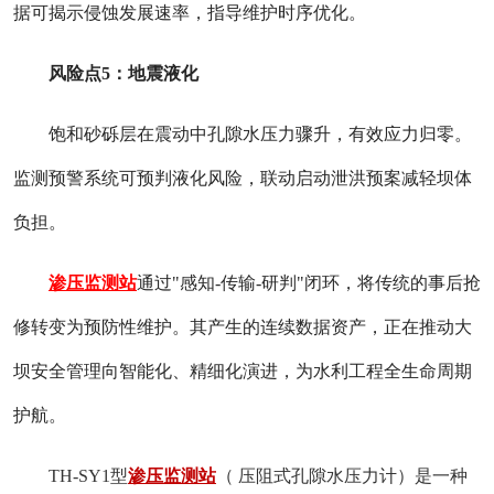
据可揭示侵蚀发展速率，指导维护时序优化。
风险点
5
：地震液化
饱和砂砾层在震动中孔隙水压力骤升，有效应力归零。
监测预警系统可预判液化风险，联动启动泄洪预案减轻坝体
负担。
渗压监测站
通过
"
感知
-
传输
-
研判
"
闭环，将传统的事后抢
修转变为预防性维护。其产生的连续数据资产，正在推动大
坝安全管理向智能化、精细化演进，为水利工程全生命周期
护航。
TH-SY1型
渗压监测站
（ 压阻式孔隙水压力计）是一种