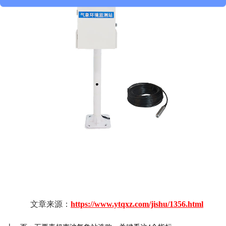
文章来源：
https://www.ytqxz.com/jishu/1356.html