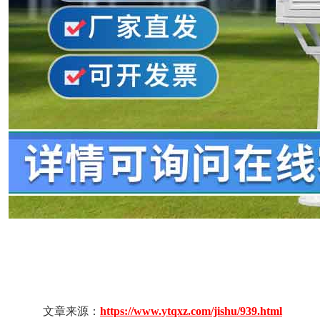
文章来源：
https://www.ytqxz.com/jishu/939.html