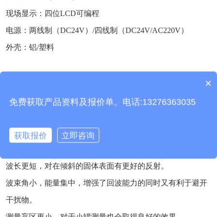
现场显示：四位LCD可编程
电源：两线制（DC24V）/四线制（DC24V/AC220V）
外壳：铝/塑料
×
三、
接触式雷达液位计
产品特点
产品包含安装吗？
天线尺寸小，便于安装；非接触雷达，无磨损，无污染。
免费获取产品资料及报价单。电话:13276363035
几乎不受腐蚀、泡沫影响；几乎不受大气中水蒸气、温度和
压力变化影响。
获取报价
立即咨询
严重粉尘环境对高频物位计工作影响不大。
波长更短，对在倾斜的固体表面有更好的反射。
波束角小，能量集中，增强了回波能力的同时又有利于避开
干扰物。
测量盲区更小，对于小罐测量也会取得良好的效果。