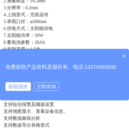
2.测量精度：±0.2mm
3.分辨率：0.2mm
4.上报形式：无线远传
5.承雨口径：φ200mm
6.供电方式：太阳能供电
7.太阳能功率：50W
8.蓄电池参数：20Ah
9.支架高度：1.5米
产品包含安装吗？
×
10.工作环境：-40℃～60℃
质保时间是多久？
四、云平台介绍
免费获取产品资料及报价单。电话:13276363035
CS架构软件平台，支持手机、PC浏览器直接观测、无需额外
安装软件。
支持多帐号、多设备登录
获取报价
立即咨询
支持实时数据展示与历史数据展示仪表板
云服务器、云数据存储，稳定可靠，易于扩展，负载均衡。
支持短信报警及阈值设置
支持地图显示、查看设备信息。
支持数据曲线分析
支持数据导出表格形式