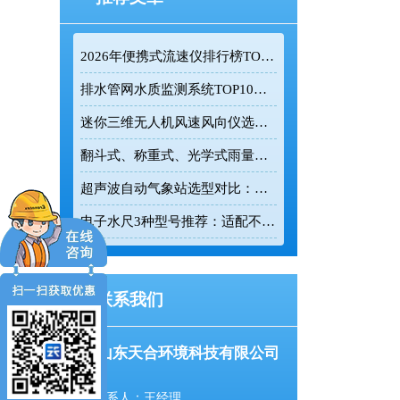
2026年便携式流速仪排行榜TOP10：采购前必看的实力榜单
排水管网水质监测系统TOP10推荐榜单
迷你三维无人机风速风向仪选型：云境天合TH-F1H助力空中风场监测
翻斗式、称重式、光学式雨量计精度大横评：哪种雨量计测量最准？
超声波自动气象站选型对比：云境天合 TH-CQX6 与天蔚 TW-CQX5 推荐
电子水尺3种型号推荐：适配不同水深监测场景
联系我们
山东天合环境科技有限公司
联系人：王经理