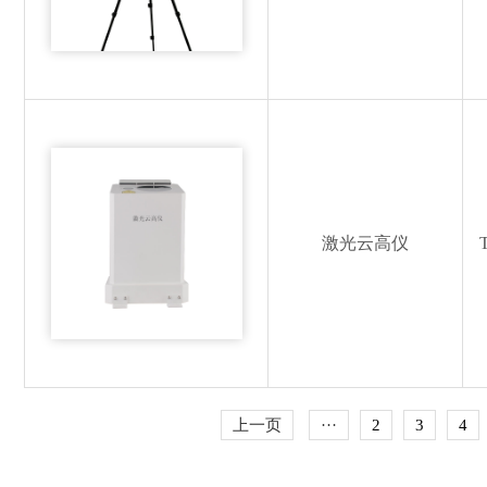
激光云高仪
上一页
···
2
3
4