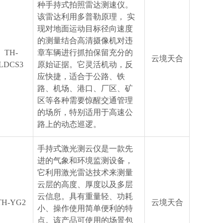
种手持式拍照雷达测速仪。
该雷达利用多普勒原理， 实
现对地面运动目标径向速度
的测量结合高清摄像机对违
TH-
章车辆进行抓拍保留充分的
云境天合
LDCS3
原始证据。它灵活机动，反
应快捷，适合于公路、铁
路、机场、港口、厂区、矿
区等各种需要惊醒交通管理
的场所，特别适用于高速公
路上的动态巡逻。
手持式激光测云仪是一款先
进的气象和环境监测设备，
它利用激光雷达技术来测量
云层的高度、厚度以及多层
云信息。具有重量轻、功耗
TH-YG2
云境天合
小、操作使用简单便利的特
点。该产品可使用的场景包