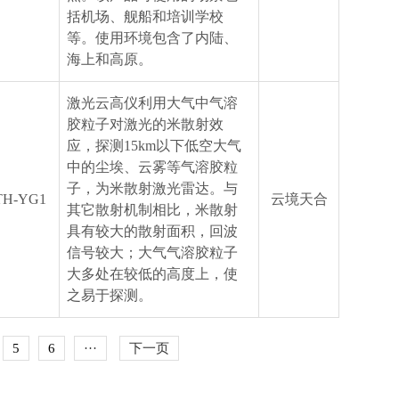
括机场、舰船和培训学校
等。使用环境包含了内陆、
海上和高原。
激光云高仪利用大气中气溶
胶粒子对激光的米散射效
应，探测15km以下低空大气
中的尘埃、云雾等气溶胶粒
子，为米散射激光雷达。与
TH-YG1
云境天合
其它散射机制相比，米散射
具有较大的散射面积，回波
信号较大；大气气溶胶粒子
大多处在较低的高度上，使
之易于探测。
5
6
···
下一页