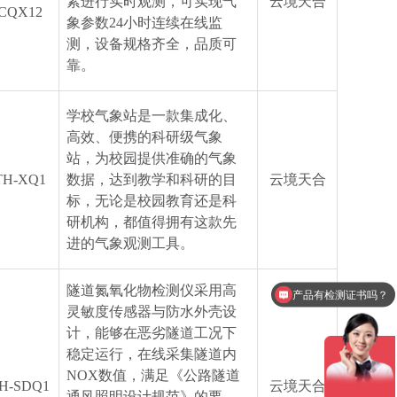
素进行实时观测，可实现气
云境天合
CQX12
象参数24小时连续在线监
测，设备规格齐全，品质可
靠。
学校气象站是一款集成化、
高效、便携的科研级气象
站，为校园提供准确的气象
TH-XQ1
数据，达到教学和科研的目
云境天合
标，无论是校园教育还是科
研机构，都值得拥有这款先
进的气象观测工具。
隧道氮氧化物检测仪采用高
产品有检测证书吗？
灵敏度传感器与防水外壳设
计，能够在恶劣隧道工况下
稳定运行，在线采集隧道内
NOX数值，满足《公路隧道
H-SDQ1
云境天合
通风照明设计规范》的要