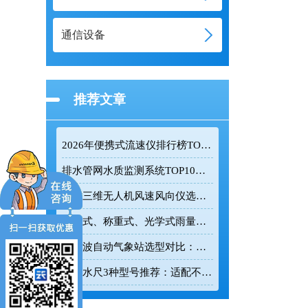
通信设备
推荐文章
2026年便携式流速仪排行榜TOP10：采购前必看的实力榜单
排水管网水质监测系统TOP10推荐榜单
迷你三维无人机风速风向仪选型：云境天合TH-F1H助力空中风场监测
翻斗式、称重式、光学式雨量计精度大横评：哪种雨量计测量最准？
超声波自动气象站选型对比：云境天合 TH-CQX6 与天蔚 TW-CQX5 推荐
电子水尺3种型号推荐：适配不同水深监测场景