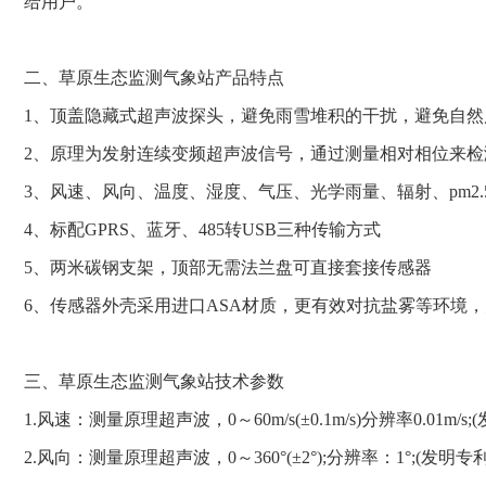
给用户。
二、草原生态监测气象站产品特点
1、顶盖隐藏式超声波探头，避免雨雪堆积的干扰，避免自然
2、原理为发射连续变频超声波信号，通过测量相对相位来检
3、风速、风向、温度、湿度、气压、光学雨量、辐射、pm2.
4、标配GPRS、蓝牙、485转USB三种传输方式
5、两米碳钢支架，顶部无需法兰盘可直接套接传感器
6、传感器外壳采用进口ASA材质，更有效对抗盐雾等环境，防
三、草原生态监测气象站技术参数
1.风速：测量原理超声波，0～60m/s(±0.1m/s)分辨率0.01m/s;(发
2.风向：测量原理超声波，0～360°(±2°);分辨率：1°;(发明专利,专利号