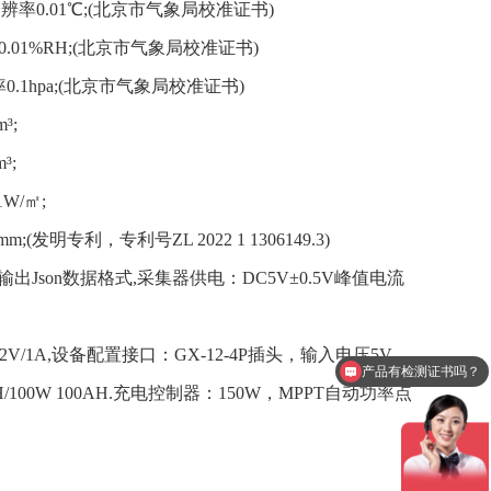
分辨率0.01℃;(北京市气象局校准证书)
0.01%RH;(北京市气象局校准证书)
率0.1hpa;(北京市气象局校准证书)
³;
³;
W/㎡;
;(发明专利，专利号ZL 2022 1 1306149.3)
2输出Json数据格式,采集器供电：DC5V±0.5V峰值电流
产品有检测证书吗？
12V/1A,设备配置接口：GX-12-4P插头，输入电压5V
设备包含安装吗？
/100W 100AH.充电控制器：150W，MPPT自动功率点