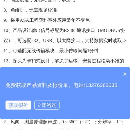
8、免维护，无需现场校准
9、采用ASA工程塑料室外应用常年不变色
10、产品设计输出信号标配为RS485通讯接口（MODBUS协
议）；可选配232、USB、以太网接口，支持数据实时读取☆
11、可选配无线传输模块，最小传输间隔1分钟
12、探头为卡扣式设计，解决了运输、安装过程松动不准的
问题☆
×
产品包含安装吗？
免费获取产品资料及报价单。电话:13276363035
三、光伏电站环境监测仪技术参数
1、风速：测量原理超声波，0～60m/s（±0.1m/s+0.01V）分
获取报价
立即咨询
辨率0.01m/s；
2、风向：测量原理超声波，0～360°（±2°）；分辨率：1°；