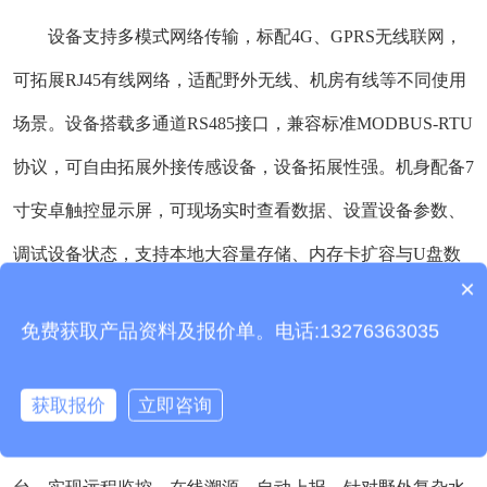
设备支持多模式网络传输，标配4G、GPRS无线联网，
可拓展RJ45有线网络，适配野外无线、机房有线等不同使用
场景。设备搭载多通道RS485接口，兼容标准MODBUS-RTU
协议，可自由拓展外接传感设备，设备拓展性强。机身配备7
寸安卓触控显示屏，可现场实时查看数据、设置设备参数、
调试设备状态，支持本地大容量存储、内存卡扩容与U盘数
×
产品包含安装吗？
据导出，方便工作人员现场归档数据。
免费获取产品资料及报价单。电话:13276363035
设备配套专属物联网云端监测平台，支持实时数据展
示、历史数据查询、数据曲线分析、数据报表统计，兼容
获取报价
立即咨询
TCP、HTTP等多种协议转发，可无缝对接水务、环保监管平