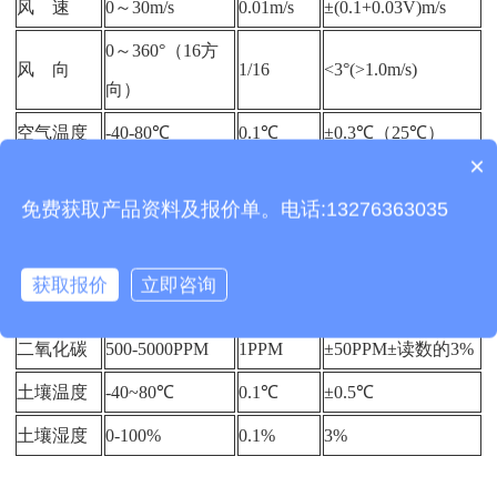
风 速
0～30m/s
0.01m/s
±(0.1+0.03V)m/s
0～360°（16方
风 向
1/16
<3°(>1.0m/s)
向）
空气温度
-40-80℃
0.1℃
±0.3℃（25℃）
×
产品包含安装吗？
空气湿度
0-100%RH
0.10%
±3%RH
免费获取产品资料及报价单。电话:13276363035
大气压力
30-110Kpa
0.01Kpa
±0.02Kpa(相对)
雨量
≦4mm/min
0.01mm
±0.2mm
获取报价
立即咨询
光照
0-18.8W LUX
1lux
5%
二氧化碳
500-5000PPM
1PPM
±50PPM±读数的3%
土壤温度
-40~80℃
0.1℃
±0.5℃
土壤湿度
0-100%
0.1%
3%